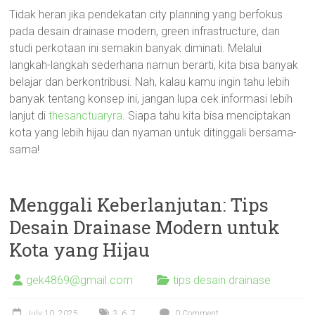
Tidak heran jika pendekatan city planning yang berfokus
pada desain drainase modern, green infrastructure, dan
studi perkotaan ini semakin banyak diminati. Melalui
langkah-langkah sederhana namun berarti, kita bisa banyak
belajar dan berkontribusi. Nah, kalau kamu ingin tahu lebih
banyak tentang konsep ini, jangan lupa cek informasi lebih
lanjut di
thesanctuaryra
. Siapa tahu kita bisa menciptakan
kota yang lebih hijau dan nyaman untuk ditinggali bersama-
sama!
Menggali Keberlanjutan: Tips
Desain Drainase Modern untuk
Kota yang Hijau
gek4869@gmail.com
tips desain drainase
July 10, 2025
3
,
6
,
7
0 Comment