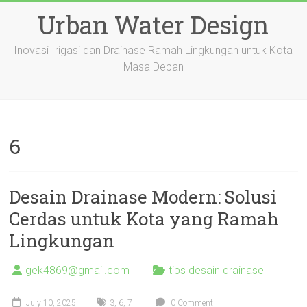
Skip
Urban Water Design
to
content
Inovasi Irigasi dan Drainase Ramah Lingkungan untuk Kota
Masa Depan
6
Desain Drainase Modern: Solusi
Cerdas untuk Kota yang Ramah
Lingkungan
gek4869@gmail.com
tips desain drainase
July 10, 2025
3
,
6
,
7
0 Comment