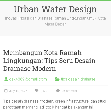
Skip
Urban Water Design
to
content
Inovasi Irigasi dan Drainase Ramah Lingkungan untuk Kota
Masa Depan
Membangun Kota Ramah
Lingkungan: Tips Seru Desain
Drainase Modern
gek4869@gmail.com
tips desain drainase
July 10, 2025
3
,
6
,
7
0 Comment
Tips desain drainase modern, green infrastructure, dan studi
perkotaan memang jadi topik hangat belakangan ini.