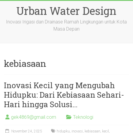
Skip
Urban Water Design
to
content
Inovasi Irigasi dan Drainase Ramah Lingkungan untuk Kota
Masa Depan
kebiasaan
Inovasi Kecil yang Mengubah
Hidupku: Dari Kebiasaan Sehari-
Hari hingga Solusi…
gek4869@gmail.com
Teknologi
November 24, 2025
hidupku
,
inovasi
,
kebiasaan
,
kecil
,