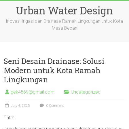
Skip
Urban Water Design
to
content
Inovasi Irigasi dan Drainase Ramah Lingkungan untuk Kota
Masa Depan
Seni Desain Drainase: Solusi
Modern untuk Kota Ramah
Lingkungan
gek4869@gmail.com
Uncategorized
July 4, 2025
0 Comment
“`html
Tips desain drainase modern, green infrastructure, dan studi