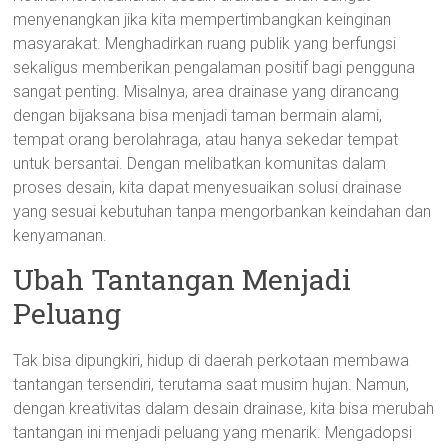
menyenangkan jika kita mempertimbangkan keinginan
masyarakat. Menghadirkan ruang publik yang berfungsi
sekaligus memberikan pengalaman positif bagi pengguna
sangat penting. Misalnya, area drainase yang dirancang
dengan bijaksana bisa menjadi taman bermain alami,
tempat orang berolahraga, atau hanya sekedar tempat
untuk bersantai. Dengan melibatkan komunitas dalam
proses desain, kita dapat menyesuaikan solusi drainase
yang sesuai kebutuhan tanpa mengorbankan keindahan dan
kenyamanan.
Ubah Tantangan Menjadi
Peluang
Tak bisa dipungkiri, hidup di daerah perkotaan membawa
tantangan tersendiri, terutama saat musim hujan. Namun,
dengan kreativitas dalam desain drainase, kita bisa merubah
tantangan ini menjadi peluang yang menarik. Mengadopsi