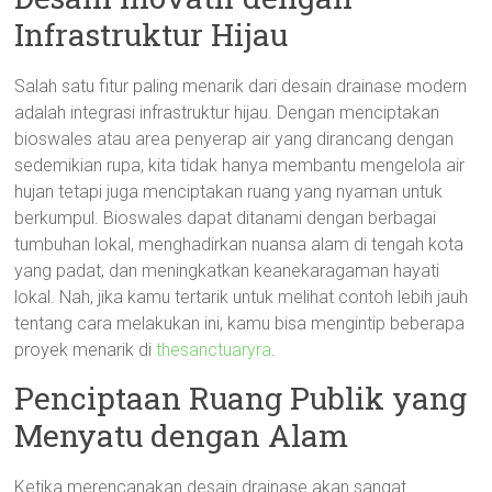
Infrastruktur Hijau
Salah satu fitur paling menarik dari desain drainase modern
adalah integrasi infrastruktur hijau. Dengan menciptakan
bioswales atau area penyerap air yang dirancang dengan
sedemikian rupa, kita tidak hanya membantu mengelola air
hujan tetapi juga menciptakan ruang yang nyaman untuk
berkumpul. Bioswales dapat ditanami dengan berbagai
tumbuhan lokal, menghadirkan nuansa alam di tengah kota
yang padat, dan meningkatkan keanekaragaman hayati
lokal. Nah, jika kamu tertarik untuk melihat contoh lebih jauh
tentang cara melakukan ini, kamu bisa mengintip beberapa
proyek menarik di
thesanctuaryra
.
Penciptaan Ruang Publik yang
Menyatu dengan Alam
Ketika merencanakan desain drainase akan sangat