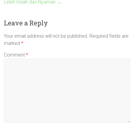
Lebih Indah dan Nyaman
→
Leave a Reply
Your email address will not be published.
Required fields are
marked
*
Comment
*