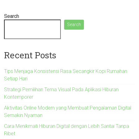
Search
Search
Recent Posts
Tips Menjaga Konsistensi Rasa Secangkir Kopi Rumahan
Setiap Hari
Strategi Pemilihan Tema Visual Pada Aplikasi Hiburan
Kontemporer
Aktivitas Online Modern yang Membuat Pengalaman Digital
Semakin Nyaman
Cara Menikmati Hiburan Digital dengan Lebih Santai Tanpa
Ribet