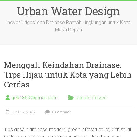
Skip
Urban Water Design
to
content
Inovasi Irigasi dan Drainase Ramah Lingkungan untuk Kota
Masa Depan
Menggali Keindahan Drainase:
Tips Hijau untuk Kota yang Lebih
Cerdas
gek4869@gmail.com
Uncategorized
June 17, 2025
0 Comment
Tips desain drainase modern, green infrastructure, dan studi
perkotaan menjadi semakin penting saat kita berusaha