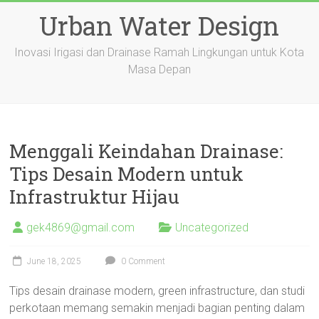
Skip
Urban Water Design
to
content
Inovasi Irigasi dan Drainase Ramah Lingkungan untuk Kota
Masa Depan
Menggali Keindahan Drainase:
Tips Desain Modern untuk
Infrastruktur Hijau
gek4869@gmail.com
Uncategorized
June 18, 2025
0 Comment
Tips desain drainase modern, green infrastructure, dan studi
perkotaan memang semakin menjadi bagian penting dalam