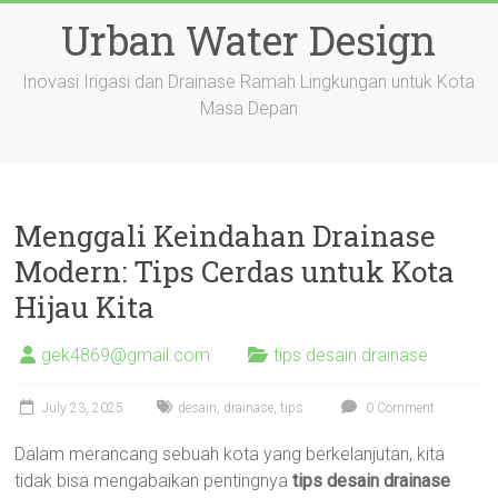
Skip
Urban Water Design
to
content
Inovasi Irigasi dan Drainase Ramah Lingkungan untuk Kota
Masa Depan
Menggali Keindahan Drainase
Modern: Tips Cerdas untuk Kota
Hijau Kita
gek4869@gmail.com
tips desain drainase
July 23, 2025
desain
,
drainase
,
tips
0 Comment
Dalam merancang sebuah kota yang berkelanjutan, kita
tidak bisa mengabaikan pentingnya
tips desain drainase