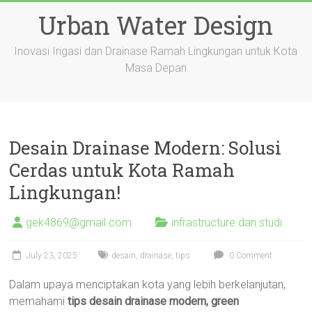
Skip
Urban Water Design
to
content
Inovasi Irigasi dan Drainase Ramah Lingkungan untuk Kota
Masa Depan
Desain Drainase Modern: Solusi
Cerdas untuk Kota Ramah
Lingkungan!
gek4869@gmail.com
infrastructure dan studi
July 23, 2025
desain
,
drainase
,
tips
0 Comment
Dalam upaya menciptakan kota yang lebih berkelanjutan,
memahami
tips desain drainase modern, green