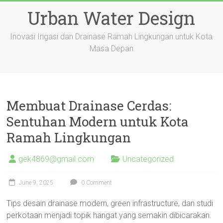
Skip
Urban Water Design
to
content
Inovasi Irigasi dan Drainase Ramah Lingkungan untuk Kota
Masa Depan
Membuat Drainase Cerdas:
Sentuhan Modern untuk Kota
Ramah Lingkungan
gek4869@gmail.com
Uncategorized
June 9, 2025
0 Comment
Tips desain drainase modern, green infrastructure, dan studi
perkotaan menjadi topik hangat yang semakin dibicarakan.