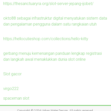
https://thesanctuaryra.org/slot-server-jepang-ijobet/
okto88 sebagai infrastruktur digital menyatukan sistem data
dan pengalaman pengguna dalam satu rangkaian utuh
https://hellocutieshop.com/collections/hello-kitty
gerbang menuju kemenangan panduan lengkap registrasi
dan langkah awal menaklukkan dunia slot online
Slot gacor
virgo222
spaceman slot
Copyright © 2026
Urban Water Design
. All rights reserved.