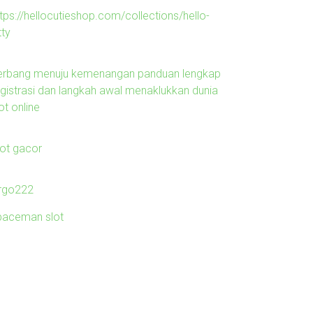
tps://hellocutieshop.com/collections/hello-
tty
erbang menuju kemenangan panduan lengkap
egistrasi dan langkah awal menaklukkan dunia
ot online
lot gacor
irgo222
paceman slot