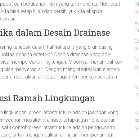
 padat dan perubahan iklim yang tak menentu. Nah, buat
S
ita bisa tetap hijau dan bersih, yuk kita eksplor
H
spirasi.
A
tika dalam Desain Drainase
P
C
sering terjebak dalam hal-hal teknis yang bikin pusing
S
nalitas dengan estetika? Desain drainase yang baik
M
uga bisa mempercantik lingkungan. Misalnya, menambahkan
Sl
yang bisa menyerap air. Dengan mengintegrasikan elemen-
erlambat aliran air, tetapi juga memberikan sentuhan
ht
ij
olusi Ramah Lingkungan
h lingkungan, green infrastructure adalah jawaban yang
o
pemecahan masalah drainase, tetapi juga menciptakan
s
h satu contoh green infrastructure adalah penggunaan
s
irancang untuk mengumpulkan air hujan, memperlambat