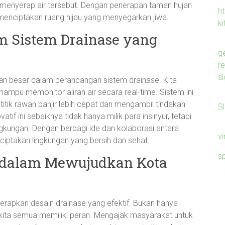
 menyerap air tersebut. Dengan penerapan taman hujan
ht
us menciptakan ruang hijau yang menyegarkan jiwa.
ki
m Sistem Drainase yang
g
r
sl
eran besar dalam perancangan sistem drainase. Kita
mampu memonitor aliran air secara real-time. Sistem ini
-titik rawan banjir lebih cepat dan mengambil tindakan
S
if ini sebaiknya tidak hanya milik para insinyur, tetapi
gkungan. Dengan berbagi ide dan kolaborasi antara
v
nciptakan lingkungan yang bersih dan sehat.
s
s dalam Mewujudkan Kota
erapkan desain drainase yang efektif. Bukan hanya
 kita semua memiliki peran. Mengajak masyarakat untuk