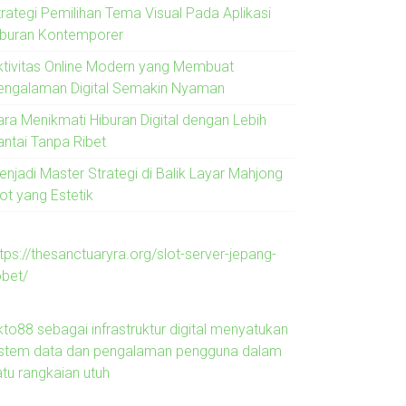
trategi Pemilihan Tema Visual Pada Aplikasi
iburan Kontemporer
ktivitas Online Modern yang Membuat
engalaman Digital Semakin Nyaman
ara Menikmati Hiburan Digital dengan Lebih
antai Tanpa Ribet
enjadi Master Strategi di Balik Layar Mahjong
ot yang Estetik
tps://thesanctuaryra.org/slot-server-jepang-
obet/
kto88 sebagai infrastruktur digital menyatukan
istem data dan pengalaman pengguna dalam
atu rangkaian utuh