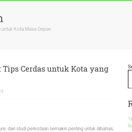
n
an untuk Kota Masa Depan
: Tips Cerdas untuk Kota yang
S
ed
T
R
ure, dan studi perkotaan semakin penting untuk dibahas,