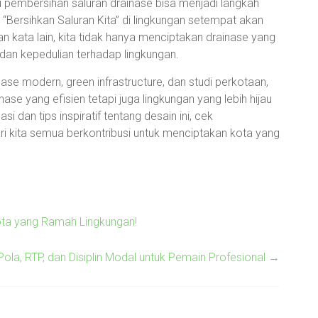
u pembersihan saluran drainase bisa menjadi langkah
Bersihkan Saluran Kita” di lingkungan setempat akan
 kata lain, kita tidak hanya menciptakan drainase yang
dan kepedulian terhadap lingkungan.
se modern, green infrastructure, dan studi perkotaan,
ase yang efisien tetapi juga lingkungan yang lebih hijau
si dan tips inspiratif tentang desain ini, cek
ri kita semua berkontribusi untuk menciptakan kota yang
Kota yang Ramah Lingkungan!
 Pola, RTP, dan Disiplin Modal untuk Pemain Profesional
→