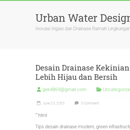
Skip
to
Urban Water Desig
content
Inovasi Irigasi dan Drainase Ramah Lingkung
Desain Drainase Kekinian
Lebih Hijau dan Bersih
gek4869@gmail.com
Uncategoriz
June 23, 2025
0 Comment
“`html
Tips desain drainase modern, green infrastruct