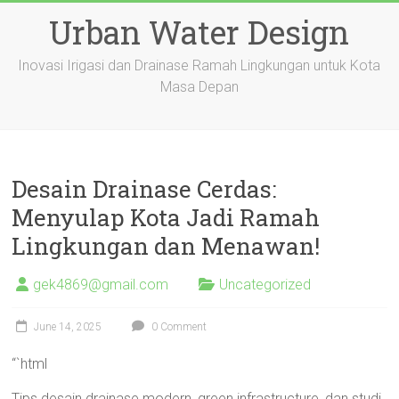
Skip
Urban Water Design
to
content
Inovasi Irigasi dan Drainase Ramah Lingkungan untuk Kota
Masa Depan
Desain Drainase Cerdas:
Menyulap Kota Jadi Ramah
Lingkungan dan Menawan!
gek4869@gmail.com
Uncategorized
June 14, 2025
0 Comment
“`html
Tips desain drainase modern, green infrastructure, dan studi