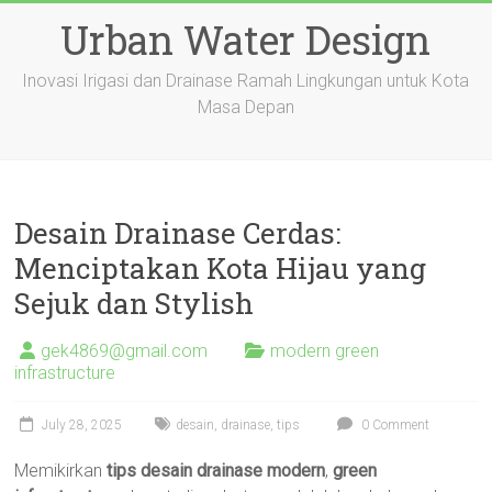
Skip
Urban Water Design
to
content
Inovasi Irigasi dan Drainase Ramah Lingkungan untuk Kota
Masa Depan
Desain Drainase Cerdas:
Menciptakan Kota Hijau yang
Sejuk dan Stylish
gek4869@gmail.com
modern green
infrastructure
July 28, 2025
desain
,
drainase
,
tips
0 Comment
Memikirkan
tips desain drainase modern
,
green