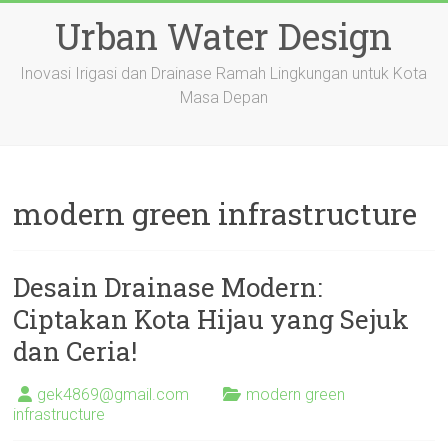
Skip
Urban Water Design
to
content
Inovasi Irigasi dan Drainase Ramah Lingkungan untuk Kota
Masa Depan
modern green infrastructure
Desain Drainase Modern:
Ciptakan Kota Hijau yang Sejuk
dan Ceria!
gek4869@gmail.com
modern green
infrastructure