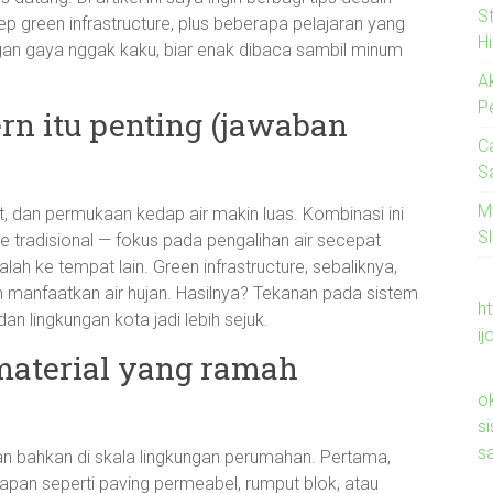
S
 green infrastructure, plus beberapa pelajaran yang
H
gan gaya nggak kaku, biar enak dibaca sambil minum
A
P
n itu penting (jawaban
C
S
M
t, dan permukaan kedap air makin luas. Kombinasi ini
Sl
nase tradisional — fokus pada pengalihan air secepat
 ke tempat lain. Green infrastructure, sebaliknya,
n manfaatkan air hujan. Hasilnya? Tekanan pada sistem
ht
an lingkungan kota jadi lebih sejuk.
ij
 material yang ramah
o
s
s
ikkan bahkan di skala lingkungan perumahan. Pertama,
pan seperti paving permeabel, rumput blok, atau