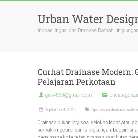
Skip
to
Urban Water Desig
content
Inovasi Irigasi dan Drainase Ramah Lingkung
Curhat Drainase Modern: G
Pelajaran Perkotaan
gek4869@gmail.com
Uncategoriz
September 4, 2025
Tips desain drainase modern,
Drainase bukan lagi soal selokan lebar atau g
semakin ngobrol sama lingkungan: bagaimana a
bagaimana kota tetap nyaman saat hujan deras d