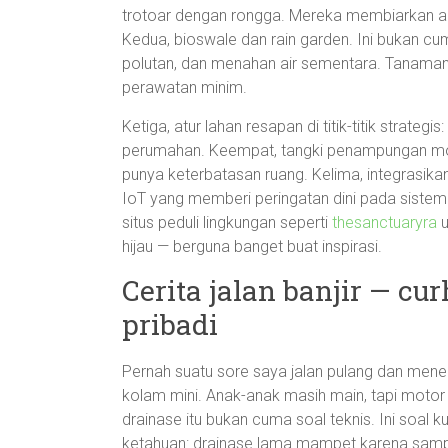
trotoar dengan rongga. Mereka membiarkan air
Kedua, bioswale dan rain garden. Ini bukan c
polutan, dan menahan air sementara. Tanamanny
perawatan minim.
Ketiga, atur lahan resapan di titik-titik strateg
perumahan. Keempat, tangki penampungan modul
punya keterbatasan ruang. Kelima, integrasika
IoT yang memberi peringatan dini pada sistem
situs peduli lingkungan seperti
thesanctuaryra
u
hijau — berguna banget buat inspirasi.
Cerita jalan banjir — c
pribadi
Pernah suatu sore saya jalan pulang dan mene
kolam mini. Anak-anak masih main, tapi motor
drainase itu bukan cuma soal teknis. Ini soal 
ketahuan: drainase lama mampet karena sampa