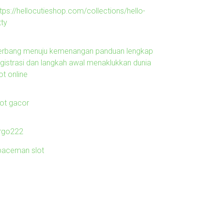
tps://hellocutieshop.com/collections/hello-
tty
erbang menuju kemenangan panduan lengkap
egistrasi dan langkah awal menaklukkan dunia
ot online
lot gacor
irgo222
paceman slot