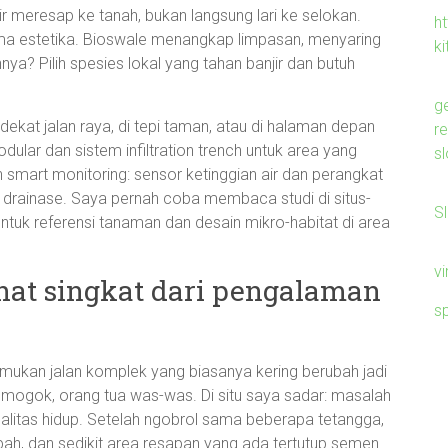
 meresap ke tanah, bukan langsung lari ke selokan.
ht
uma estetika. Bioswale menangkap limpasan, menyaring
ki
a? Pilih spesies lokal yang tahan banjir dan butuh
g
is: dekat jalan raya, di tepi taman, atau di halaman depan
r
ar dan sistem infiltration trench untuk area yang
sl
n smart monitoring: sensor ketinggian air dan perangkat
 drainase. Saya pernah coba membaca studi di situs-
S
ntuk referensi tanaman dan desain mikro-habitat di area
v
urhat singkat dari pengalaman
s
mukan jalan komplek yang biasanya kering berubah jadi
 mogok, orang tua was-was. Di situ saya sadar: masalah
kualitas hidup. Setelah ngobrol sama beberapa tetangga,
h, dan sedikit area resapan yang ada tertutup semen.