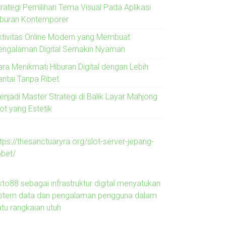
trategi Pemilihan Tema Visual Pada Aplikasi
iburan Kontemporer
ktivitas Online Modern yang Membuat
engalaman Digital Semakin Nyaman
ara Menikmati Hiburan Digital dengan Lebih
antai Tanpa Ribet
enjadi Master Strategi di Balik Layar Mahjong
ot yang Estetik
tps://thesanctuaryra.org/slot-server-jepang-
obet/
kto88 sebagai infrastruktur digital menyatukan
istem data dan pengalaman pengguna dalam
atu rangkaian utuh