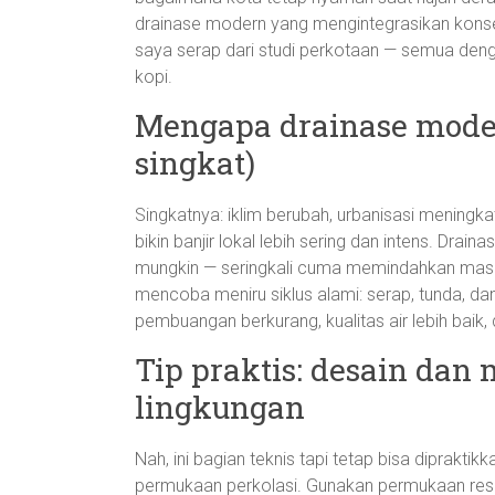
drainase modern yang mengintegrasikan konsep
saya serap dari studi perkotaan — semua den
kopi.
Mengapa drainase moder
singkat)
Singkatnya: iklim berubah, urbanisasi meningka
bikin banjir lokal lebih sering dan intens. Drai
mungkin — seringkali cuma memindahkan masalah
mencoba meniru siklus alami: serap, tunda, da
pembuangan berkurang, kualitas air lebih baik, d
Tip praktis: desain dan
lingkungan
Nah, ini bagian teknis tapi tetap bisa diprakt
permukaan perkolasi. Gunakan permukaan resa