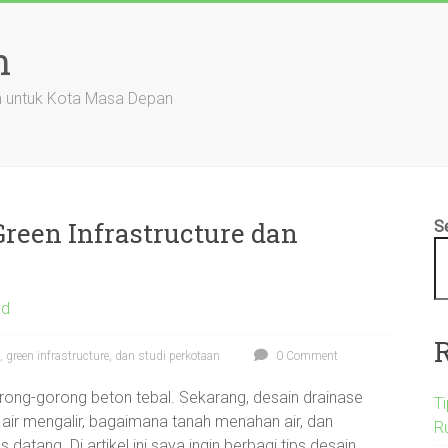
n
an untuk Kota Masa Depan
reen Infrastructure dan
S
ed
 green infrastructure, dan studi perkotaan
0 Comment
orong-gorong beton tebal. Sekarang, desain drainase
T
ir mengalir, bagaimana tanah menahan air, dan
R
atang. Di artikel ini saya ingin berbagi tips desain