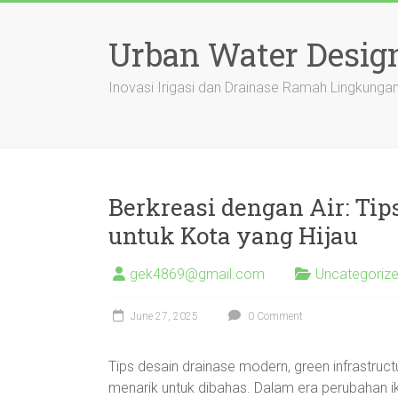
Skip
to
Urban Water Desig
content
Inovasi Irigasi dan Drainase Ramah Lingkung
Berkreasi dengan Air: Ti
untuk Kota yang Hijau
gek4869@gmail.com
Uncategoriz
June 27, 2025
0 Comment
Tips desain drainase modern, green infrastruct
menarik untuk dibahas. Dalam era perubahan i