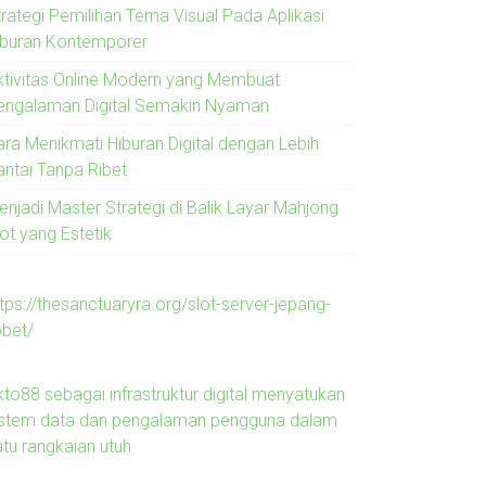
trategi Pemilihan Tema Visual Pada Aplikasi
iburan Kontemporer
ktivitas Online Modern yang Membuat
engalaman Digital Semakin Nyaman
ara Menikmati Hiburan Digital dengan Lebih
antai Tanpa Ribet
enjadi Master Strategi di Balik Layar Mahjong
ot yang Estetik
tps://thesanctuaryra.org/slot-server-jepang-
obet/
kto88 sebagai infrastruktur digital menyatukan
istem data dan pengalaman pengguna dalam
atu rangkaian utuh