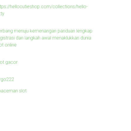
tps://hellocutieshop.com/collections/hello-
tty
erbang menuju kemenangan panduan lengkap
egistrasi dan langkah awal menaklukkan dunia
ot online
lot gacor
irgo222
paceman slot