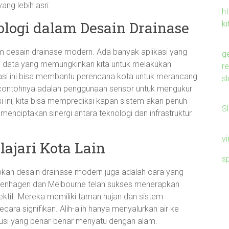
ng lebih asri.
ht
logi dalam Desain Drainase
ki
m desain drainase modern. Ada banyak aplikasi yang
g
n data yang memungkinkan kita untuk melakukan
r
masi ini bisa membantu perencana kota untuk merancang
sl
tu contohnya adalah penggunaan sensor untuk mengukur
si ini, kita bisa memprediksi kapan sistem akan penuh
S
 menciptakan sinergi antara teknologi dan infrastruktur
v
ajari Kota Lain
s
apkan desain drainase modern juga adalah cara yang
Copenhagen dan Melbourne telah sukses menerapkan
ektif. Mereka memiliki taman hujan dan sistem
ecara signifikan. Alih-alih hanya menyalurkan air ke
si yang benar-benar menyatu dengan alam.