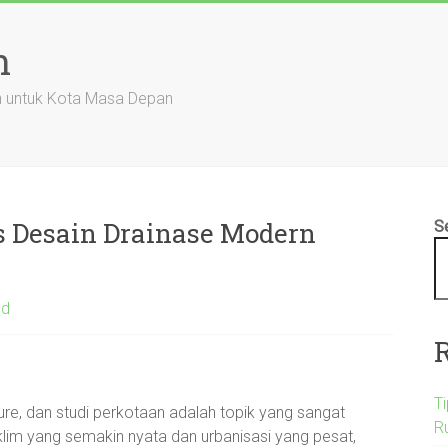
n
an untuk Kota Masa Depan
ps Desain Drainase Modern
S
ed
T
ure, dan studi perkotaan adalah topik yang sangat
R
klim yang semakin nyata dan urbanisasi yang pesat,