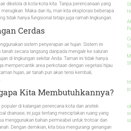
air dikelola di kota-kota kita. Tanpa perencanaan yang
S
 merugikan. Maka dari itu, mari kita eksplorasi beberapa
H
ng tidak hanya fungsional tetapi juga ramah lingkungan.
A
ngan Cerdas
P
C
nggunakan sistem penyerapan air hujan. Sistem ini
S
tanah secara langsung daripada mengalir ke saluran
M
n di lingkungan sekitar Anda. Taman ini tidak hanya
Sl
juga mempercantik area perkotaan dengan vegetasi hijau
man hujan, air tanah pun akan terisi kembali,
.
ht
ij
engapa Kita Membutuhkannya?
n populer di kalangan perencana kota dan arsitek.
o
oal drainase; ini juga tentang menciptakan ruang yang
s
bisa menggunakan bahan permeabel untuk trotoar dan
s
 tanah. Dengan demikian, kita bisa mengurangi genangan