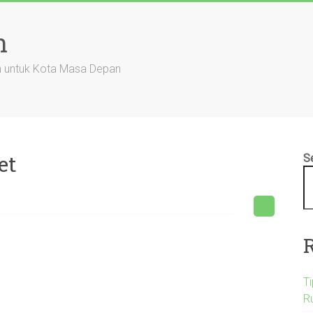
n
an untuk Kota Masa Depan
et
S
T
R