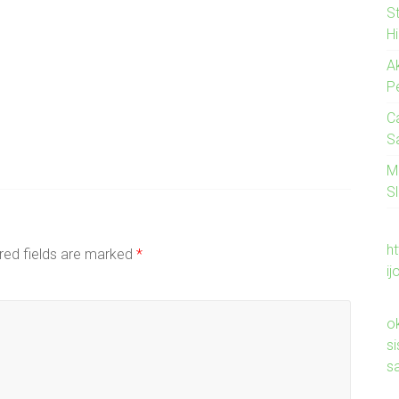
S
H
A
P
C
S
M
Sl
ht
red fields are marked
*
ij
o
s
s