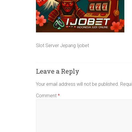
Slot Server Jepang Ijobet
Leave a Reply
Your email address will not be published.
Requi
Comment
*