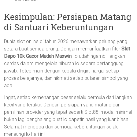
Kesimpulan: Persiapan Matang
di Santuari Keberuntungan
Dunia slot online di tahun 2026 menawarkan peluang yang
setara buat semua orang. Dengan memanfaatkan fitur
Slot
Depo 10k Gacor Mudah Maxwin
, lo udah ngambil langkah
cerdas dalam mengelola hiburan lo secara bertanggung
jawab. Tetep main dengan kepala dingin, hargai setiap
proses belajarnya, dan nikmati setiap putaran simbol yang
ada.
Ingat, setiap kemenangan besar selalu bermula dari langkah
kecil yang terukur. Dengan persiapan yang matang dan
pemilihan provider yang tepat seperti Slot88, modal minimal
bukan lagi penghalang buat lo dapetin hasil yang luar biasa.
Selamat mencoba dan semoga keberuntungan selalu
menaungi lo hari ini!