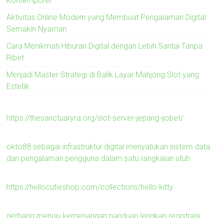
Kontemporer
Aktivitas Online Modern yang Membuat Pengalaman Digital
Semakin Nyaman
Cara Menikmati Hiburan Digital dengan Lebih Santai Tanpa
Ribet
Menjadi Master Strategi di Balik Layar Mahjong Slot yang
Estetik
https://thesanctuaryra.org/slot-server-jepang-ijobet/
okto88 sebagai infrastruktur digital menyatukan sistem data
dan pengalaman pengguna dalam satu rangkaian utuh
https://hellocutieshop.com/collections/hello-kitty
gerbang menuju kemenangan panduan lengkap registrasi