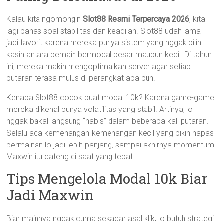
Kalau kita ngomongin
Slot88 Resmi Terpercaya 2026
, kita
lagi bahas soal stabilitas dan keadilan. Slot88 udah lama
jadi favorit karena mereka punya sistem yang nggak pilih
kasih antara pemain bermodal besar maupun kecil. Di tahun
ini, mereka makin mengoptimalkan server agar setiap
putaran terasa mulus di perangkat apa pun.
Kenapa Slot88 cocok buat modal 10k? Karena game-game
mereka dikenal punya volatilitas yang stabil. Artinya, lo
nggak bakal langsung “habis” dalam beberapa kali putaran.
Selalu ada kemenangan-kemenangan kecil yang bikin napas
permainan lo jadi lebih panjang, sampai akhirnya momentum
Maxwin itu dateng di saat yang tepat.
Tips Mengelola Modal 10k Biar
Jadi Maxwin
Biar mainnya nggak cuma sekadar asal klik, lo butuh strategi