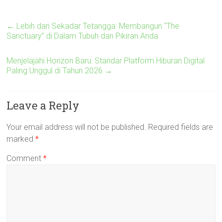
←
Lebih dari Sekadar Tetangga: Membangun “The
Sanctuary” di Dalam Tubuh dan Pikiran Anda
Menjelajahi Horizon Baru: Standar Platform Hiburan Digital
Paling Unggul di Tahun 2026
→
Leave a Reply
Your email address will not be published.
Required fields are
marked
*
Comment
*