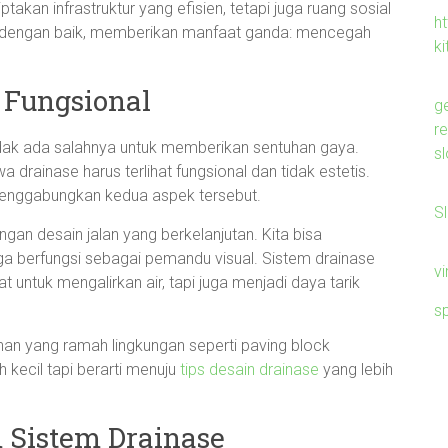
takan infrastruktur yang efisien, tetapi juga ruang sosial
ht
 dengan baik, memberikan manfaat ganda: mencegah
ki
 Fungsional
g
r
tidak ada salahnya untuk memberikan sentuhan gaya.
sl
rainase harus terlihat fungsional dan tidak estetis.
menggabungkan kedua aspek tersebut.
S
gan desain jalan yang berkelanjutan. Kita bisa
ga berfungsi sebagai pemandu visual. Sistem drainase
v
untuk mengalirkan air, tapi juga menjadi daya tarik
s
an yang ramah lingkungan seperti paving block
 kecil tapi berarti menuju
tips desain drainase
yang lebih
 Sistem Drainase