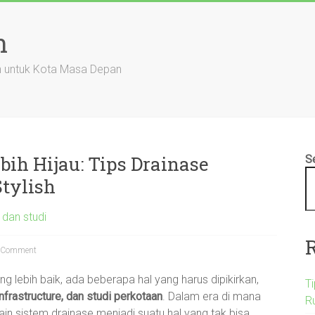
n
an untuk Kota Masa Depan
h Hijau: Tips Drainase
S
tylish
 dan studi
 Comment
ng lebih baik, ada beberapa hal yang harus dipikirkan,
T
nfrastructure, dan studi perkotaan
. Dalam era di mana
R
in sistem drainase menjadi suatu hal yang tak bisa