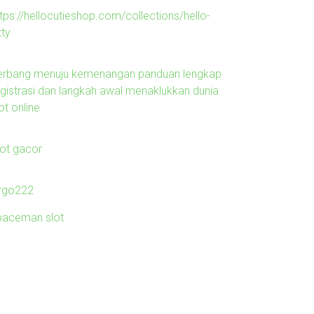
tps://hellocutieshop.com/collections/hello-
tty
erbang menuju kemenangan panduan lengkap
egistrasi dan langkah awal menaklukkan dunia
ot online
lot gacor
irgo222
paceman slot