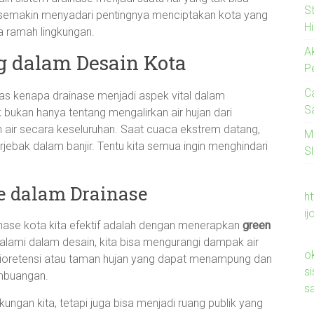
S
semakin menyadari pentingnya menciptakan kota yang
H
a ramah lingkungan.
A
g dalam Desain Kota
P
C
as kenapa drainase menjadi aspek vital dalam
S
bukan hanya tentang mengalirkan air hujan dari
an air secara keseluruhan. Saat cuaca ekstrem datang,
M
rjebak dalam banjir. Tentu kita semua ingin menghindari
Sl
re dalam Drainase
ht
ij
nase kota kita efektif adalah dengan menerapkan
green
lami dalam desain, kita bisa mengurangi dampak air
o
 bioretensi atau taman hujan yang dapat menampung dan
s
embuangan.
s
ungan kita, tetapi juga bisa menjadi ruang publik yang