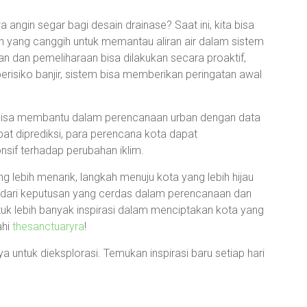
ngin segar bagi desain drainase? Saat ini, kita bisa
yang canggih untuk memantau aliran air dalam sistem
an dan pemeliharaan bisa dilakukan secara proaktif,
ng berisiko banjir, sistem bisa memberikan peringatan awal
uga bisa membantu dalam perencanaan urban dengan data
at diprediksi, para perencana kota dapat
sif terhadap perubahan iklim.
ng lebih menarik, langkah menuju kota yang lebih hijau
i dari keputusan yang cerdas dalam perencanaan dan
ntuk lebih banyak inspirasi dalam menciptakan kota yang
ahi
thesanctuaryra
!
 untuk dieksplorasi. Temukan inspirasi baru setiap hari