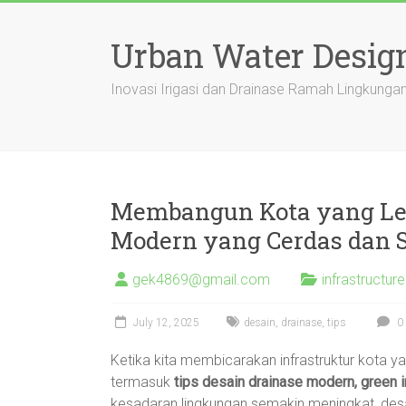
Skip
to
Urban Water Desig
content
Inovasi Irigasi dan Drainase Ramah Lingkung
Membangun Kota yang Lebi
Modern yang Cerdas dan S
gek4869@gmail.com
infrastructure
July 12, 2025
desain
,
drainase
,
tips
0
Ketika kita membicarakan infrastruktur kota ya
termasuk
tips desain drainase modern, green i
kesadaran lingkungan semakin meningkat, desa