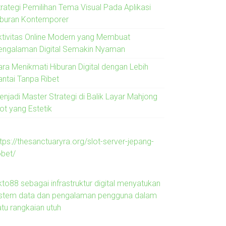
trategi Pemilihan Tema Visual Pada Aplikasi
iburan Kontemporer
ktivitas Online Modern yang Membuat
engalaman Digital Semakin Nyaman
ara Menikmati Hiburan Digital dengan Lebih
antai Tanpa Ribet
enjadi Master Strategi di Balik Layar Mahjong
ot yang Estetik
tps://thesanctuaryra.org/slot-server-jepang-
obet/
kto88 sebagai infrastruktur digital menyatukan
istem data dan pengalaman pengguna dalam
atu rangkaian utuh