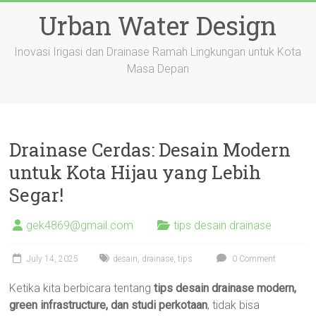
Skip
Urban Water Design
to
content
Inovasi Irigasi dan Drainase Ramah Lingkungan untuk Kota
Masa Depan
Drainase Cerdas: Desain Modern
untuk Kota Hijau yang Lebih
Segar!
gek4869@gmail.com
tips desain drainase
July 14, 2025
desain
,
drainase
,
tips
0 Comment
Ketika kita berbicara tentang
tips desain drainase modern,
green infrastructure, dan studi perkotaan
, tidak bisa