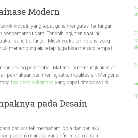
ht
rainase Modern
ki
teknik inovatif yang tepat guna mengatasi tantangan
g
an pencemaran udara. Terlebih lagi, tren saat ini
r
uktur yang berfungsi. Misalnya, kolam retensi yang
sl
ntuk menampung air, tetapi juga bisa menjadi tempat
S
gunaan paving permeabel. Material ini memungkinkan air
air permukaan dan meningkatkan kualitas air. Mengenai
entang
tips desain drainase
yang dapat diterapkan di
v
s
ampaknya pada Desain
ncana dan arsitek memahami pola dan perilaku
ncang sistem drainase yang efisien dan ramah