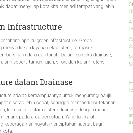
S
ik dapat menyulap kota kita menjadi tempat yang lebih
H
A
 Infrastructure
P
C
emahami apa itu green infrastructure. Green
S
yang menyediakan layanan ekosistem, termasuk
 pembersihan udara dan tanah. Dalam konteks drainase,
M
ami seperti taman hujan, sifon, dan kolam retensi
Sl
ture dalam Drainase
ht
ij
tructure adalah kemampuannya untuk mengurangi banjir.
pat diserap lebih cepat, sehingga memperkecil tekanan
o
itu, kombinasi antara sistem drainase dengan ruang
s
h menarik pada area perkotaan. Yang tak kalah
s
ung keberagaman hayati, menciptakan habitat bagi
 kota.