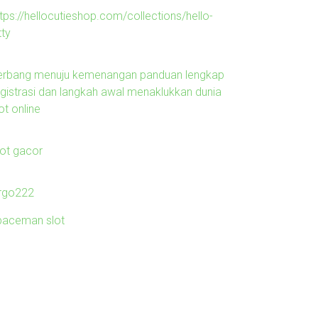
tps://hellocutieshop.com/collections/hello-
tty
erbang menuju kemenangan panduan lengkap
egistrasi dan langkah awal menaklukkan dunia
ot online
lot gacor
irgo222
paceman slot