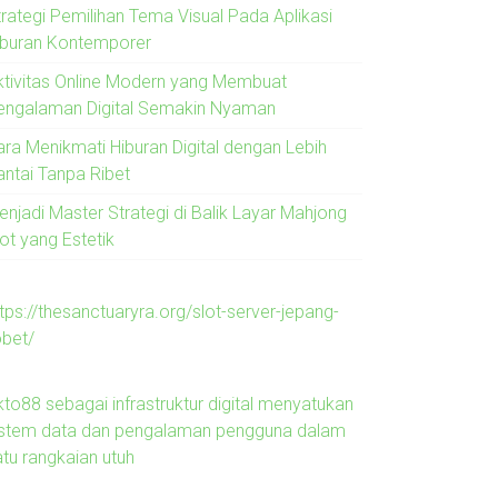
trategi Pemilihan Tema Visual Pada Aplikasi
iburan Kontemporer
ktivitas Online Modern yang Membuat
engalaman Digital Semakin Nyaman
ara Menikmati Hiburan Digital dengan Lebih
antai Tanpa Ribet
enjadi Master Strategi di Balik Layar Mahjong
ot yang Estetik
tps://thesanctuaryra.org/slot-server-jepang-
obet/
kto88 sebagai infrastruktur digital menyatukan
istem data dan pengalaman pengguna dalam
atu rangkaian utuh