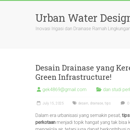
Skip
to
Urban Water Desig
content
Inovasi Irigasi dan Drainase Ramah Lingkung
Desain Drainase yang Ker
Green Infrastructure!
gek4869@gmail.com
dan studi pe
July 15, 2025
desain
,
drainase
,
tips
0
Dalam era urbanisasi yang semakin pesat,
tips
perkotaan
menjadi topik hangat yang tak bisa k
mengelola air, tetapi juga dapat berkontribusi