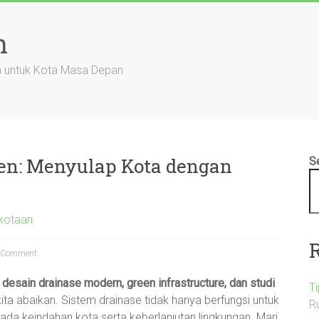
n
an untuk Kota Masa Depan
en: Menyulap Kota dengan
S
rkotaan
 Comment
 desain drainase modern, green infrastructure, dan studi
T
ita abaikan. Sistem drainase tidak hanya berfungsi untuk
R
 pada keindahan kota serta keberlanjutan lingkungan. Mari