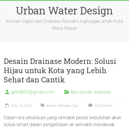
Skip
Urban Water Design
to
content
Inovasi Irigasi dan Drainase Ramah Lingkungan untuk Kota
Masa Depan
Desain Drainase Modern: Solusi
Hijau untuk Kota yang Lebih
Sehat dan Cantik
gek4869@gmail.com
tips desain drainase
July 13, 2025
desain
,
drainase
,
tips
0 Comment
Dalam era urbanisasi yang semakin pesat, kebutuhan akan
solusi smart dalam pengelolaan air semakin mendesak.