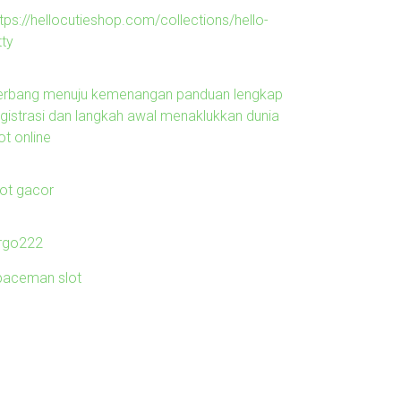
tps://hellocutieshop.com/collections/hello-
tty
erbang menuju kemenangan panduan lengkap
egistrasi dan langkah awal menaklukkan dunia
ot online
lot gacor
irgo222
paceman slot