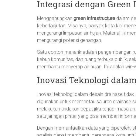
Integrasi dengan Green I
Menggabungkan
green infrastructure
dalam des
keberlanjutan. Misalnya, banyak kota kini me
mengurangi limpasan air hujan. Material ini m
mengurangi potensi genangan.
Satu contoh menarik adalah pengembangan rua
kebun komunitas, dan ruang terbuka publik, sel
membantu menyerap air hujan. Ini adalah win-w
Inovasi Teknologi dalam
Inovasi teknologi dalam desain drainase tidak 
digunakan untuk memantau saluran drainase se
melakukan tindakan cepat jika terjadi masalah
satu jaringan pintar yang bisa memberi informas
Dengan memanfaatkan data yang diperoleh, stud
analisis dapat membantu perencana kota untuk