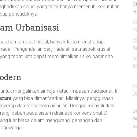
S
nghadirkan solusi yang tidak hanya memenuhi kebutuhan
H
hidup penduduknya.
A
lam Urbanisasi
P
C
butuhan tempat tinggal, banyak kota menghadapi
S
adai. Pengendalian banjir adalah satu aspek krusial
yang tepat, kita dapat meminimalkan risiko banjir dan
M
Sl
odern
ht
ntuk mengalirkan air hujan atau limpasan tradisional. Ini
ij
ucture
yang bisa dimanfaatkan. Misalnya, penggunaan
yerap dan mengelola air hujan. Dengan menyalurkan
o
rangi beban pada sistem drainase konvensional. Di
s
l yang luar biasa dalam mengurangi genangan dan
s
agi warga.