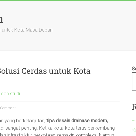
n
an untuk Kota Masa Depan
olusi Cerdas untuk Kota
S
 dan studi
 Comment
n yang berkelanjutan,
tips desain drainase modern,
T
i sangat penting. Ketika kota-kota terus berkembang
R
n dan infrastruktur perkotaan semakin kompleks. Namun,