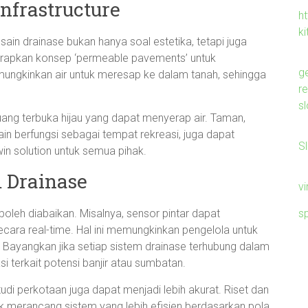
nfrastructure
ht
ki
ain drainase bukan hanya soal estetika, tetapi juga
nerapkan konsep ‘permeable pavements’ untuk
g
emungkinkan air untuk meresap ke dalam tanah, sehingga
r
sl
ng terbuka hijau yang dapat menyerap air. Taman,
ain berfungsi sebagai tempat rekreasi, juga dapat
S
in solution untuk semua pihak.
 Drainase
v
s
boleh diabaikan. Misalnya, sensor pintar dapat
cara real-time. Hal ini memungkinkan pengelola untuk
. Bayangkan jika setiap sistem drainase terhubung dalam
i terkait potensi banjir atau sumbatan.
i perkotaan juga dapat menjadi lebih akurat. Riset dan
 merancang sistem yang lebih efisien berdasarkan pola