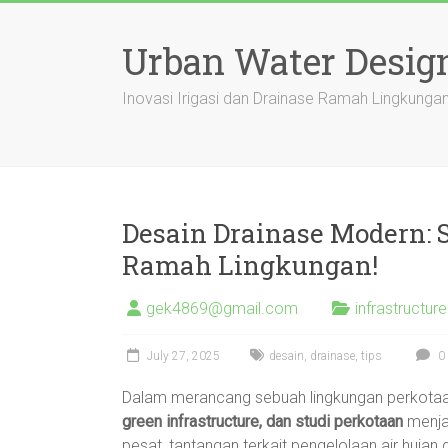
Skip
to
Urban Water Desig
content
Inovasi Irigasi dan Drainase Ramah Lingkung
Desain Drainase Modern: S
Ramah Lingkungan!
gek4869@gmail.com
infrastructure
July 27, 2025
desain
,
drainase
,
tips
0
Dalam merancang sebuah lingkungan perkotaa
green infrastructure, dan studi perkotaan
menjad
pesat, tantangan terkait pengelolaan air huja