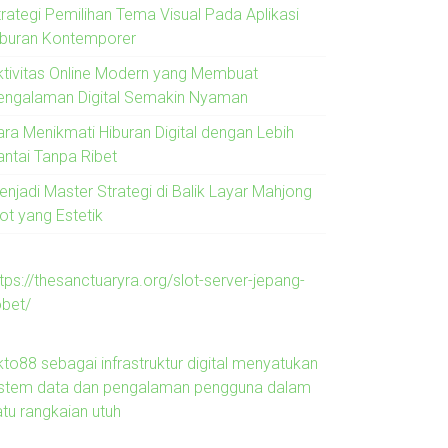
trategi Pemilihan Tema Visual Pada Aplikasi
iburan Kontemporer
ktivitas Online Modern yang Membuat
engalaman Digital Semakin Nyaman
ara Menikmati Hiburan Digital dengan Lebih
antai Tanpa Ribet
enjadi Master Strategi di Balik Layar Mahjong
ot yang Estetik
tps://thesanctuaryra.org/slot-server-jepang-
obet/
kto88 sebagai infrastruktur digital menyatukan
istem data dan pengalaman pengguna dalam
atu rangkaian utuh