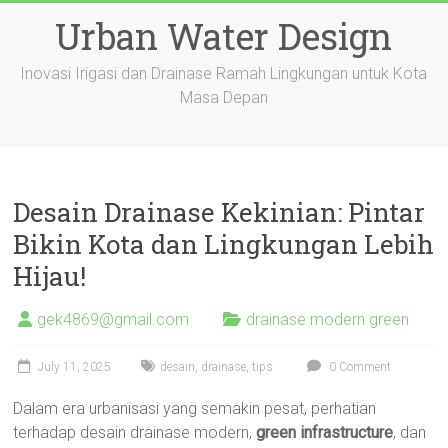
Skip
Urban Water Design
to
content
Inovasi Irigasi dan Drainase Ramah Lingkungan untuk Kota
Masa Depan
Desain Drainase Kekinian: Pintar
Bikin Kota dan Lingkungan Lebih
Hijau!
gek4869@gmail.com
drainase modern green
July 11, 2025
desain
,
drainase
,
tips
0 Comment
Dalam era urbanisasi yang semakin pesat, perhatian
terhadap desain drainase modern,
green infrastructure
, dan