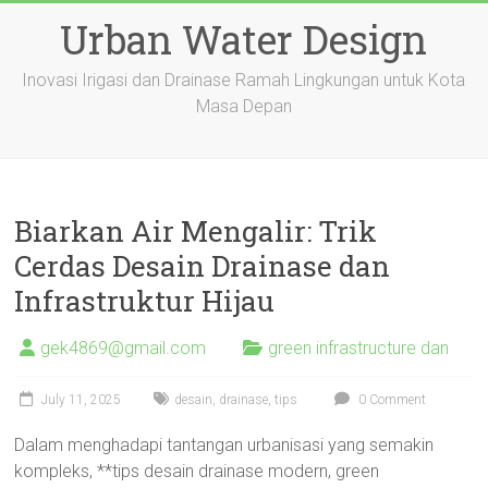
Skip
Urban Water Design
to
content
Inovasi Irigasi dan Drainase Ramah Lingkungan untuk Kota
Masa Depan
Biarkan Air Mengalir: Trik
Cerdas Desain Drainase dan
Infrastruktur Hijau
gek4869@gmail.com
green infrastructure dan
July 11, 2025
desain
,
drainase
,
tips
0 Comment
Dalam menghadapi tantangan urbanisasi yang semakin
kompleks, **tips desain drainase modern, green