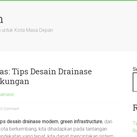
n
an untuk Kota Masa Depan
as: Tips Desain Drainase
S
gkungan
rainase
0 Comment
ips desain drainase modern
,
green infrastructure
, dan
T
 kota berkembang, kita dihadapkan pada tantangan
R
endekatan yang tepat, kita dapat menciptakan sistem