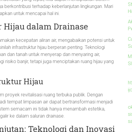
S
ga berkontribusi terhadap keberlanjutan lingkungan. Mari
H
rapkan untuk mencapai hal ini.
A
r Hijau dalam Drainase
P
C
tamakan kecepatan aliran air, mengabaikan potensi untuk
S
nilah infrastruktur hijau berperan penting. Teknologi
an dan tanah untuk menyerap dan menyaring air,
M
 risiko banjir, tetapi juga menciptakan ruang hijau yang
Sl
ruktur Hijau
ht
ij
 proyek revitalisasi ruang terbuka publik. Dengan
di tempat limpasan air dapat bertransformasi menjadi
o
Sistem semacam ini tidak hanya menambah estetika,
s
galir ke dalam saluran drainase.
s
njutan: Teknologi dan Inovasi