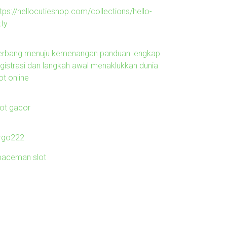
tps://hellocutieshop.com/collections/hello-
tty
erbang menuju kemenangan panduan lengkap
egistrasi dan langkah awal menaklukkan dunia
ot online
lot gacor
irgo222
paceman slot