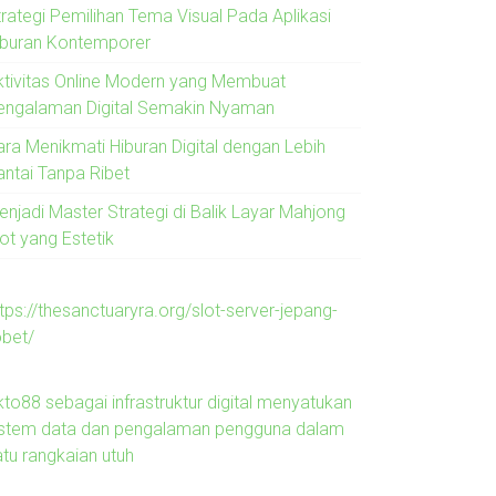
trategi Pemilihan Tema Visual Pada Aplikasi
iburan Kontemporer
ktivitas Online Modern yang Membuat
engalaman Digital Semakin Nyaman
ara Menikmati Hiburan Digital dengan Lebih
antai Tanpa Ribet
enjadi Master Strategi di Balik Layar Mahjong
ot yang Estetik
tps://thesanctuaryra.org/slot-server-jepang-
obet/
kto88 sebagai infrastruktur digital menyatukan
istem data dan pengalaman pengguna dalam
atu rangkaian utuh