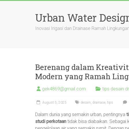
Skip
to
Urban Water Desig
content
Inovasi Irigasi dan Drainase Ramah Lingkung
Berenang dalam Kreativit
Modern yang Ramah Lin
gek4869@gmail.com
tips desain d
August 5, 2025
desain
,
drainase
,
tips
Dalam dunia yang semakin urban, pentingnya
t
studi perkotaan
tidak bisa diabaikan. Sebagai
pengelolaan air yang semakin rumit. Dengan p