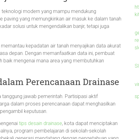
ht
kan teknologi modern yang mampu mendukung
ki
le paving yang memungkinkan air masuk ke dalam tanah
dar solusi untuk mengendalikan banjir, tetapi juga
g
r
k memantau kepadatan air tanah menyajikan data akurat
sl
asa depan. Dengan memanfaatkan data ini, pembuat
bih baik mengenai mana area yang membutuhkan
S
 dalam Perencanaan Drainase
v
s
tanggung jawab pemerintah. Partisipasi aktif
 warga dalam proses perencanaan dapat menghasilkan
h pengambil keputusan.
mengenai
tips desain drainase
, kota dapat menciptakan
isalnya, program pembelajaran di sekolah-sekolah
embekali generasi mendatang dengan pengetahuan yang